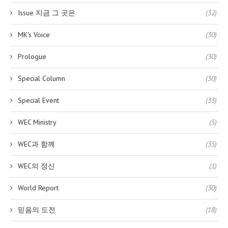
Issue 지금 그 곳은
(32)
MK's Voice
(30)
Prologue
(30)
Special Column
(30)
Special Event
(33)
WEC Ministry
(5)
WEC과 함께
(35)
WEC의 정신
(1)
World Report
(30)
믿음의 도전
(18)