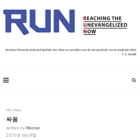
MK's Voice
싸움
written by
Wecrun
2025년 July 8일