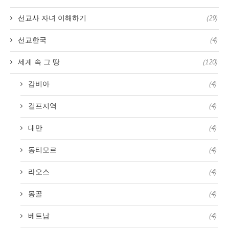
선교사 자녀 이해하기
(29)
선교한국
(4)
세계 속 그 땅
(120)
감비아
(4)
걸프지역
(4)
대만
(4)
동티모르
(4)
라오스
(4)
몽골
(4)
베트남
(4)