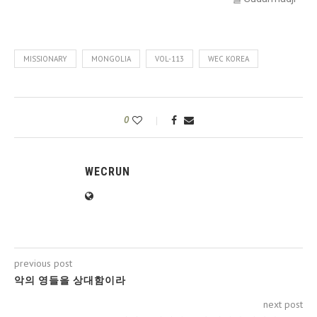
MISSIONARY
MONGOLIA
VOL-113
WEC KOREA
0
WECRUN
previous post
악의 영들을 상대함이라
next post