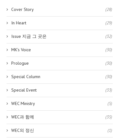
Cover Story
(28)
In Heart
(29)
Issue 지금 그 곳은
(32)
MK's Voice
(30)
Prologue
(30)
Special Column
(30)
Special Event
(33)
WEC Ministry
(5)
WEC과 함께
(35)
WEC의 정신
(1)