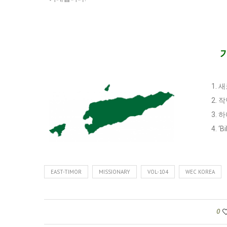
1.
2.
3.
4. 
EAST-TIMOR
MISSIONARY
VOL-104
WEC KOREA
0