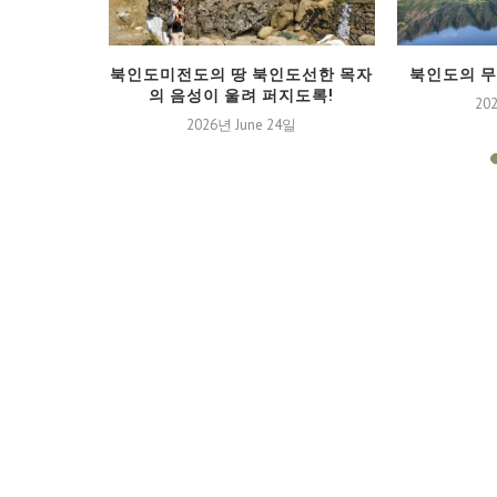
트남
북인도미전도의 땅 북인도선한 목자
북인도의 
의 음성이 울려 퍼지도록!
2일
20
2026년 June 24일