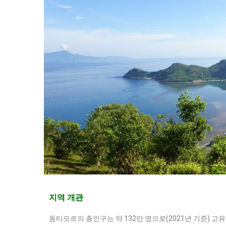
지역 개관
동티모르의 총인구는 약 132만 명으로(2021년 기준) 고