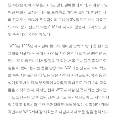
난 수많은 변화와 부흥, 그리고 맺힌 열매들에 비해, 세네갈에 일
어난 변화의 실상은 너무도 초라하고 미미해 보인다. 여전히 나
라 전체로는 95%가 무슬림이며 그나마 3% 정도로 보는 기독교
의 수치 중 개신교의 수는 0.18%에 지나지 않는다. 그마저도 몇
몇 종족에만 국한되어 있다.
WEC은 1935년 세네갈에 들어와 세네갈 남쪽 지방에 첫 현지인
교회를 세웠다. 남쪽에서 사역을 시작한 이래로 지난 80여년동
안, 수도 다카르나 대서양을 끼고 있는 서쪽 도시들을 중심으로
일을 해 왔다. 현재는 문을 닫았으나 BCS라는 선교사 자녀 학교
를 통해 서아프리카에 있는 많은 사역자 자녀들을 40여년 동안
섬겨왔고 세네갈 남부지역에 J종족을 중심으로 한 다수의 교회
들을 개척하였다. 하지만 현재 WEC 세네갈 남쪽 지회는 안타깝
게도 오랫동안 일 해오던 남쪽 그리고 북서쪽팀들이 그 지역에서
철수했고, D도시와 주변 근거리에만 팀들이 있는 상황이다. 대략
작년부터 WEC 세네갈 지회는 하나님께서 새로운 일을 행하시고