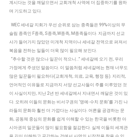
계시다는 것을 깨달으면서 교회개척 사역에 더 집중하기를 원하
며 기도하고 있다.
WEC 세네갈 지회가 우선 순위로 삼는 종족들은 99%이상의 무
슬림 종족인 F종족, S종족,W종족, M종족들이다. 지금까지 선교
사가 들어가지 않았던 미개척 지역이나 세네갈 전역으로 퍼져서
복음을 전하는 일들이 더욱 많이 필요해 보인다.
“추수할 것은 많으나 일꾼이 적으니…” 세네갈에 오기 전, 우리
가정에게 주셨던 말씀이다. 이 말씀처럼 세네갈에는 현재 너무도
많은 일꾼들이 필요하다(교회개척, 의료, 교육, 행정 등). 지리적,
언어적인 이유들로 지금까지 서양 선교사들이 주를 이루었던 것
이 사실이지만, 지난 2년 반 세네갈에서 지내면서 깨달은 것이 있
다. 오히려 이들의 문화는 비서구권의 ‘명예-수치 문화’를 가진 나
라들의 문화와 훨씬 더 가깝다는 사실이다. 어른을 공경하는 문
화, 공동체 중심의 문화를 쉽게 이해할 수 있는 한국을 비롯한 아
시아권의 일꾼들이 많이 필요함을 절감한다. 실제 이들의 세계관
을 깊이 이해하고 공감하는 것에서 사역의 시작점을 찾을 수 있