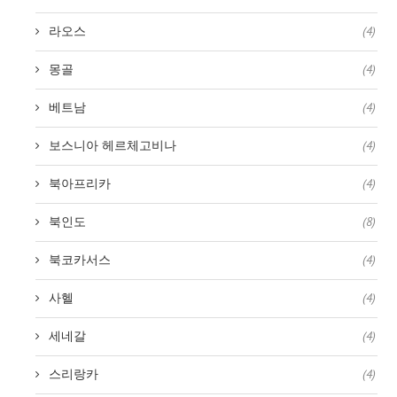
라오스
(4)
몽골
(4)
베트남
(4)
보스니아 헤르체고비나
(4)
북아프리카
(4)
북인도
(8)
북코카서스
(4)
사헬
(4)
세네갈
(4)
스리랑카
(4)