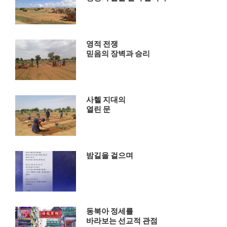
영적 전쟁
믿음의 장벽과 승리
사헬 지대의
열린 문
밤길을 걸으며
동북아 정세를
바라보는 선교적 관점