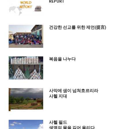
REPORT
건강한 선교를 위한 제언(提言)
복음을 나누다
사막에 샘이 넘쳐흐르리라
사헬 지대
사헬 필드
생명의 물을 길어 올리다