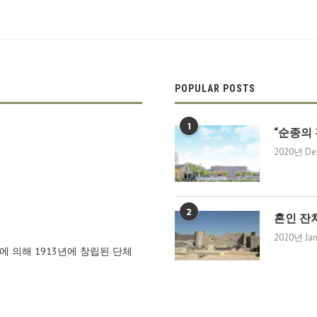
POPULAR POSTS
1
“순종의 
2020년 De
2
혼인 잔
2020년 Ja
dd에 의해 1913년에 창립된 단체
초교파적인 국제선교단체이다. 평
교회는 미전도 지역을 중심으로
3
그리스도
동하며 90여 개국에서 사역하고 있