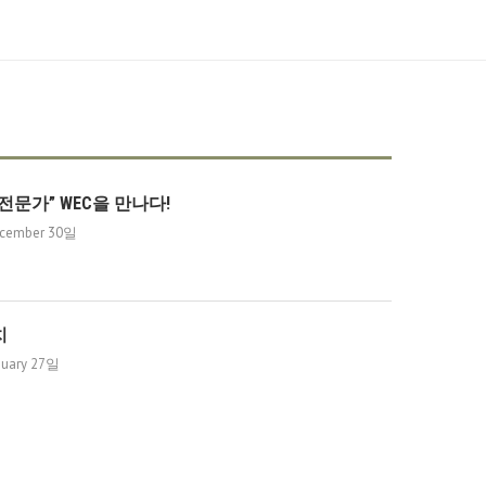
전문가” WEC을 만나다!
cember 30일
치
nuary 27일
의 부유함을 갈망하는 걸프 필드