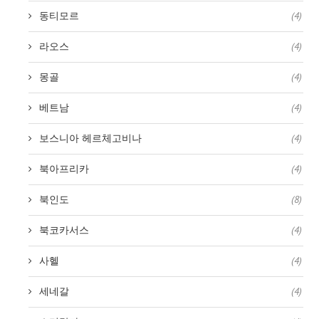
동티모르
(4)
라오스
(4)
몽골
(4)
베트남
(4)
보스니아 헤르체고비나
(4)
북아프리카
(4)
북인도
(8)
북코카서스
(4)
사헬
(4)
세네갈
(4)